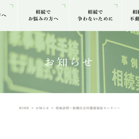
相続で
相続で
相
方へ
お悩みの方へ
争わないために
不
お知らせ
HOME
お知らせ
現地訪問～板橋区志村健康福祉センター～