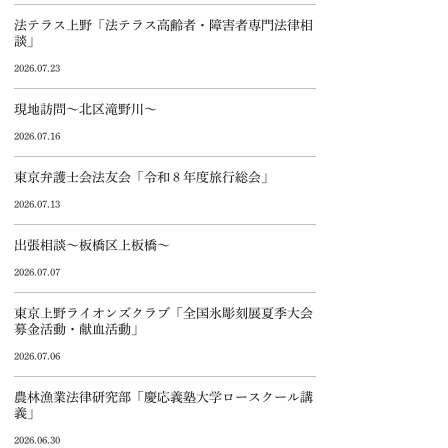
法テラス上野「法テラス高齢者・障害者専門法律相
談」
2026.07.23
現地訪問～北区滝野川～
2026.07.16
東京弁護士会法友会「令和８年度旅行総会」
2026.07.13
出張相談～板橋区上板橋～
2026.07.07
東京上野ライオンズクラブ「全国氷彫刻展夏季大会
募金活動・献血活動」
2026.07.06
農林漁業法律研究部「慶応義塾大学ロースクール講
義」
2026.06.30