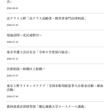
会」
2026.08.03
法テラス上野「法テラス高齢者・障害者専門法律相談」
2026.07.23
現地訪問～北区滝野川～
2026.07.16
東京弁護士会法友会「令和８年度旅行総会」
2026.07.13
出張相談～板橋区上板橋～
2026.07.07
東京上野ライオンズクラブ「全国氷彫刻展夏季大会募金活動・献血
活動」
2026.07.06
農林漁業法律研究部「慶応義塾大学ロースクール講義」