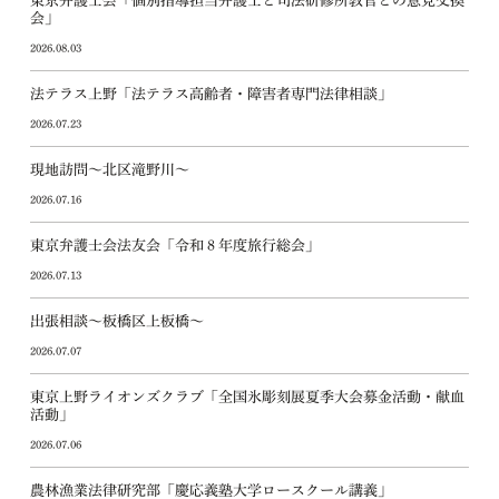
東京弁護士会「個別指導担当弁護士と司法研修所教官との意見交換
会」
2026.08.03
法テラス上野「法テラス高齢者・障害者専門法律相談」
2026.07.23
現地訪問～北区滝野川～
2026.07.16
東京弁護士会法友会「令和８年度旅行総会」
2026.07.13
出張相談～板橋区上板橋～
2026.07.07
東京上野ライオンズクラブ「全国氷彫刻展夏季大会募金活動・献血
活動」
2026.07.06
農林漁業法律研究部「慶応義塾大学ロースクール講義」